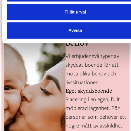
Två olika
Tillåt urval
lösningar –
anpassat efter
Avvisa
behov
Vi erbjuder två typer av
skyddat boende för att
möta olika behov och
livssituationer:
Eget skyddsboende
Placering i en egen, fullt
möblerad lägenhet. För
personer som behöver ett
högre mått av avskildhet