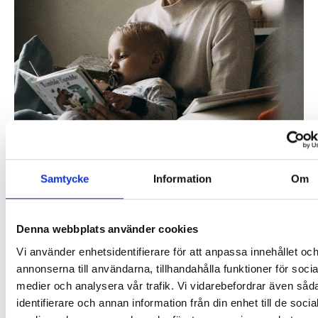
Vår process
Snabbt, säkert och
Samtycke
Information
Om
strukturerat
Vi tar emot akuta placeringar i skyddat boende
Denna webbplats använder cookies
dygnet runt och är vana vid att hantera
Vi använder enhetsidentifierare för att anpassa innehållet oc
komplexa skyddsärenden. Efter inkommet
annonserna till användarna, tillhandahålla funktioner för socia
uppdrag tar vi fram en individuell plan i samråd
medier och analysera vår trafik. Vi vidarebefordrar även såd
identifierare och annan information från din enhet till de socia
med uppdragsgivaren. Under vistelsen arbetar vi