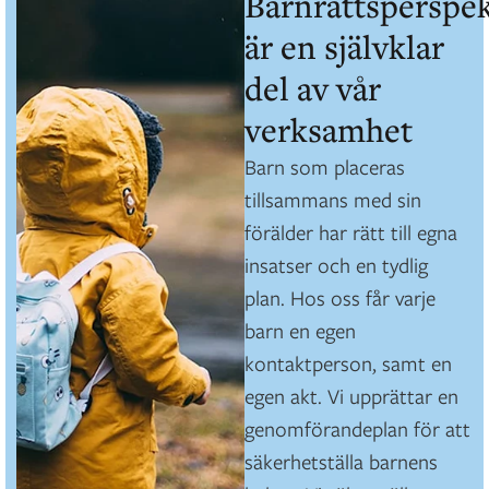
Barnrättsperspek
är en självklar
del av vår
verksamhet
Barn som placeras
tillsammans med sin
förälder har rätt till egna
insatser och en tydlig
plan. Hos oss får varje
barn en egen
kontaktperson, samt en
egen akt. Vi upprättar en
genomförandeplan för att
säkerhetställa barnens