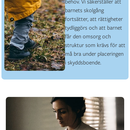
behov. Vi säkerställer att
barnets skolgång
fortsätter, att rättigheter
tydliggörs och att barnet
får den omsorg och
struktur som krävs för att
må bra under placeringen
i skyddsboende.