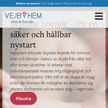
Behöver du placera?
Vi har lediga platser | Ring oss på 010 70 60 350
Skyddat boende – för en
säker och hållbar
nystart
Vejbyhem erbjuder skyddat boende för kvinnor,
män och familjer i behov av skydd från våld, hot
eller annan utsatthet. Vi arbetar med
individanpassade insatser, hög tillgänglighet och
barnrättsperspektiv. Vårt mål är att skapa en trygg
miljö där klienten får möjlighet att återhämta sig,
planera sin framtid och ta nästa steg – i egen takt.
Placera