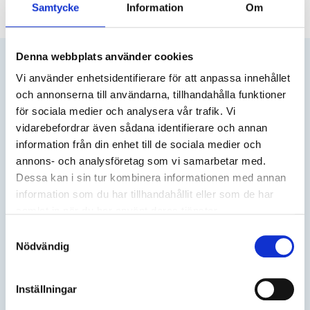
Samtycke
Information
Om
Denna webbplats använder cookies
Vi använder enhetsidentifierare för att anpassa innehållet
och annonserna till användarna, tillhandahålla funktioner
för sociala medier och analysera vår trafik. Vi
Vejbyhem erbjuder
skyddat boende,
öppenvård
,
stödboende
vidarebefordrar även sådana identifierare och annan
för vuxna
samt
stödboende för unga
(16-20 år). Vi arbetar
information från din enhet till de sociala medier och
med individuellt anpassade insatser och finns i södra Sverige.
annons- och analysföretag som vi samarbetar med.
Prenumerera på vårt nyhetsbrev
Dessa kan i sin tur kombinera informationen med annan
information som du har tillhandahållit eller som de har
samlat in när du har använt deras tjänster.
Samtyckesval
Prenumerera
Nödvändig
Genom att klicka på “Prenumerera” dig bekräftar du att du godkänner
våra
användarvillkor
.
Inställningar