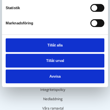
Kontakt
Statistik
För handläggare
För dig som behöver hjälp
Marknadsföring
Jobba hos oss
Snabblänkar
Tillåt alla
Kvalitetssäkring
Tillåt urval
Kompetenser
FAQ
Avvisa
Feedback
Integritetspolicy
Nedladdning
Våra ramavtal