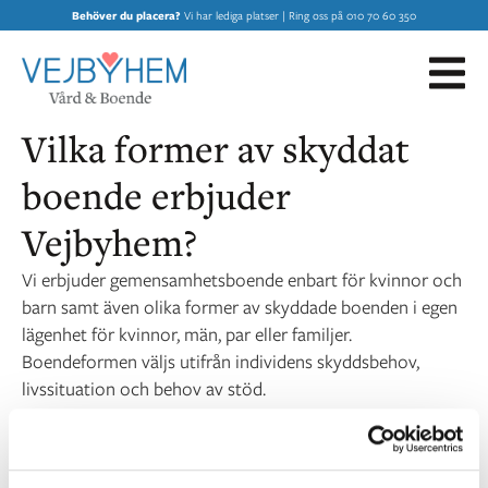
Behöver du placera?
Vi har lediga platser | Ring oss på 010 70 60 350
Vilka former av skyddat
boende erbjuder
Vejbyhem?
Vi erbjuder gemensamhetsboende enbart för kvinnor och
barn samt även olika former av skyddade boenden i egen
lägenhet för kvinnor, män, par eller familjer.
Boendeformen väljs utifrån individens skyddsbehov,
livssituation och behov av stöd.